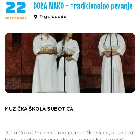
22
DORA MAKO - tradicionalno pevanje
Trg slobode
SEPTEMBAR
MUZIČKA ŠKOLA SUBOTICA
Dora Mako, 3.razred srednje muzičke škole, odsek za
tradicionalno pevanje Klasa: Jovana Nedeljković