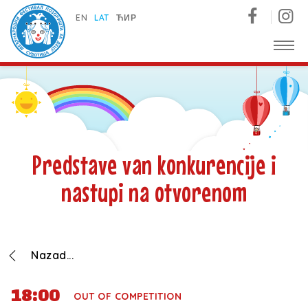
Međunarodni festival pozorišta za decu - Subotica
EN
LAT
ЋИР
Predstave van konkurencije i
nastupi na otvorenom
Nazad...
18:00
OUT OF COMPETITION