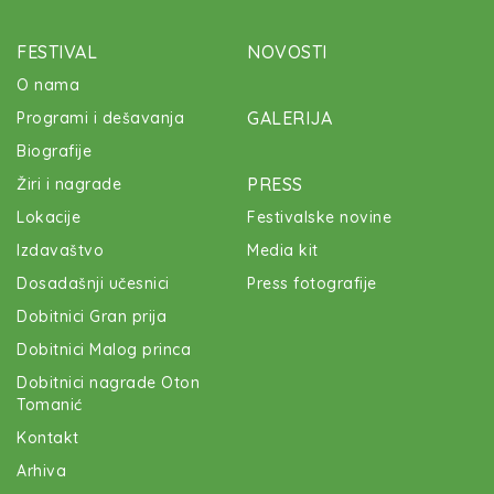
FESTIVAL
NOVOSTI
O nama
GALERIJA
Programi i dešavanja
Biografije
PRESS
Žiri i nagrade
Lokacije
Festivalske novine
Izdavaštvo
Media kit
Dosadašnji učesnici
Press fotografije
Dobitnici Gran prija
Dobitnici Malog princa
Dobitnici nagrade Oton
Tomanić
Kontakt
Arhiva