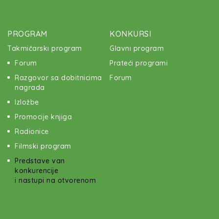
PROGRAM
KONKURSI
Takmičarski program
Glavni program
Forum
Prateći programi
Razgovor sa dobitnicima
Forum
nagrada
Izložbe
Promocije knjiga
Radionice
Filmski program
Predstave van
konkurencije
i nastupi na otvorenom