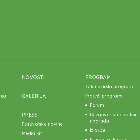
NOVOSTI
PROGRAM
Takmičarski program
GALERIJA
nja
Prateći programi
Forum
PRESS
Razgovor sa dobitnic
nagrada
Festivalske novine
Izložbe
Media kit
Promocije knjiga