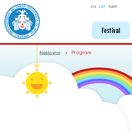
Međunarodni festival pozorišta za decu - Subotica
EN
LAT
ЋИР
Festival
Program
Naslovna