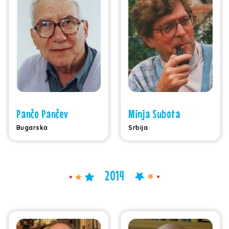
Pančo Pančev
Minja Subota
Bugarska
Srbija
2014