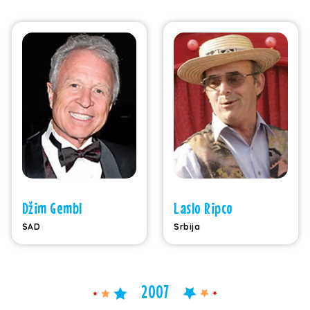
Džim Gembl
Laslo Ripco
SAD
Srbija
2007