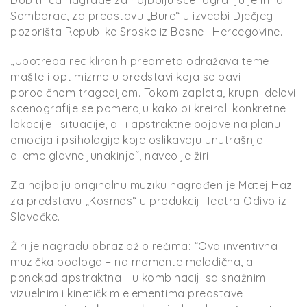
Somborac, za predstavu „Bure“ u izvedbi Dječjeg
pozorišta Republike Srpske iz Bosne i Hercegovine.
„Upotreba recikliranih predmeta odražava teme
mašte i optimizma u predstavi koja se bavi
porodičnom tragedijom. Tokom zapleta, krupni delovi
scenografije se pomeraju kako bi kreirali konkretne
lokacije i situacije, ali i apstraktne pojave na planu
emocija i psihologije koje oslikavaju unutrašnje
dileme glavne junakinje“, naveo je žiri.
Za najbolju originalnu muziku nagrađen je Matej Haz
za predstavu „Kosmos“ u produkciji Teatra Odivo iz
Slovačke.
Žiri je nagradu obrazložio rečima: “Ova inventivna
muzička podloga – na momente melodična, a
ponekad apstraktna - u kombinaciji sa snažnim
vizuelnim i kinetičkim elementima predstave