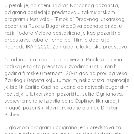
U petak je, na sceni Jadran Narodnog pozorišta,
odigrana poslednja predstava u takmičarskom
programu festivala - “Pinokio” Državnog lutkarskog
pozorišta Ruse iz Bugarske.bOva poznata priča, u
režiji Todora Valova postavljena je kao pozorišna
predstava, kabare i crno-beli film, a dobila je i
nagradu IKAR 2020. Za najbolju lutkarsku predstavu.
“U odnosu na tradicionalnu verziju Pinokija, glavna
razlika je to što predstavu izvodimo u stilu ranih
godina filmske umetnosti, 20-ih godina prošlog veka.
Za ulogu Đepeta koju tumačim, neka vrsta inspiracije
je bio lik Čarlija Čaplina. Jedna od najvećih bugarskih
rediteljki u lutkarskom pozorištu, Julija Ognjanova,
svojevremeno je izjavila da je Čaplinov lik najbolji
mogući pozorišni klovn”, rekao je glumac Dimitar
Pishev.
U glavnom programu odigrano je 13 predstava za