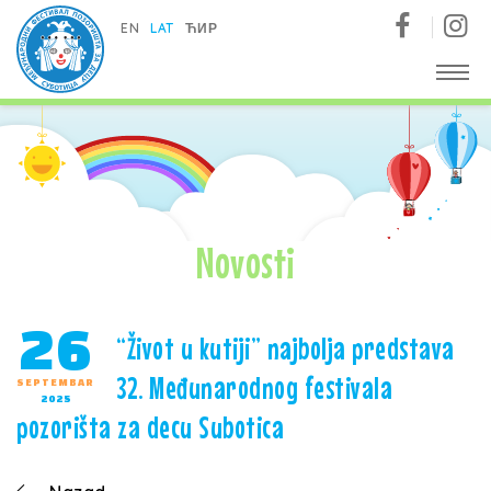
Međunarodni festival pozorišta za decu - Subotica
EN
LAT
ЋИР
Novosti
26
“Život u kutiji” najbolja predstava
32. Međunarodnog festivala
SEPTEMBAR
2025
pozorišta za decu Subotica