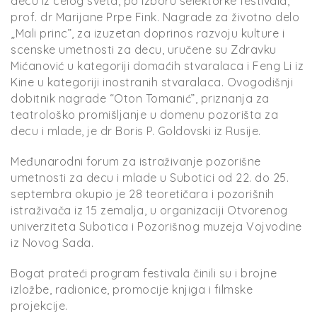
decu iz celog sveta, po izboru selektorke festivala,
prof. dr Marijane Prpe Fink. Nagrade za životno delo
„Mali princ”, za izuzetan doprinos razvoju kulture i
scenske umetnosti za decu, uručene su Zdravku
Mićanović u kategoriji domaćih stvaralaca i Feng Li iz
Kine u kategoriji inostranih stvaralaca. Ovogodišnji
dobitnik nagrade “Oton Tomanić”, priznanja za
teatrološko promišljanje u domenu pozorišta za
decu i mlade, je dr Boris P. Goldovski iz Rusije.
Međunarodni forum za istraživanje pozorišne
umetnosti za decu i mlade u Subotici od 22. do 25.
septembra okupio je 28 teoretičara i pozorišnih
istraživača iz 15 zemalja, u organizaciji Otvorenog
univerziteta Subotica i Pozorišnog muzeja Vojvodine
iz Novog Sada.
Bogat prateći program festivala činili su i brojne
izložbe, radionice, promocije knjiga i filmske
projekcije.