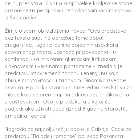
celini, predstavi “Život u kutiji” Velike kraljevske stone
pozorišne trupe Njihovih nenadmašnih Visočanstava
iz Švajcarske.
Žiri je u svom obrazloženju naveo: “Ova predstava
bez teksta suptilno obrađuje teme poput
drugarstva, tuge i praznine pojedinih aspekata
savremenog života. Jasnoća pripovedanja - u
kombinaciji sa izraženim glumačkim lutkarskim,
klovnovskim i veštinama pantomime - iznedrila je
predstavu istovremeno tananu i energičnu koja
obiluje maštovitošću i zabavom. Dinamika izvedbe
osvojila je publiku stvarajući time jednu predstavu za
mlade koja se prema njima odnosi bez pridikovanja i
s poštovanjem. Ovo je produkcija u kojoj će
podjednako uživati deca (iznad 8 godina starosti),
omladina i odrasli.“
Nagrada za najbolju režiju dobio je Gabrijel Gecki za
predstavu “Balade i romanse” poljskog Pozorišta