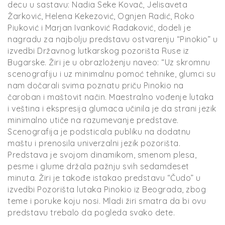
decu u sastavu: Nadia Seke Kovač, Jelisaveta
Žarković, Helena Kekezović, Ognjen Radić, Roko
Piuković i Marjan Ivanković Radaković, dodeli je
nagradu za najbolju predstavu ostvarenju “Pinokio” u
izvedbi Državnog lutkarskog pozorišta Ruse iz
Bugarske. Žiri je u obrazloženju naveo: “Uz skromnu
scenografiju i uz minimalnu pomoć tehnike, glumci su
nam dočarali svima poznatu priču Pinokio na
čaroban i maštovit način. Maestralno vođenje lutaka
i veština i ekspresija glumaca učinila je da strani jezik
minimalno utiče na razumevanje predstave.
Scenografija je podsticala publiku na dodatnu
maštu i prenosila univerzalni jezik pozorišta.
Predstava je svojom dinamikom, smenom plesa,
pesme i glume držala pažnju svih sedamdeset
minuta. Žiri je takođe istakao predstavu “Čudo” u
izvedbi Pozorišta lutaka Pinokio iz Beograda, zbog
teme i poruke koju nosi. Mladi žiri smatra da bi ovu
predstavu trebalo da pogleda svako dete.