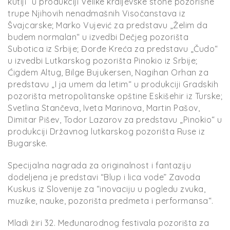
kutiji“ u produkciji Velike kraljevske stone pozorišne
trupe Njihovih nenadmašnih Visočanstava iz
Švajcarske; Marko Vujević za predstavu „Želim da
budem normalan“ u izvedbi Dečjeg pozorišta
Subotica iz Srbije; Đorđe Kreća za predstavu „Čudo“
u izvedbi Lutkarskog pozorišta Pinokio iz Srbije;
Ćigdem Altug, Bilge Bujukersen, Nagihan Orhan za
predstavu „I ja umem da letim“ u produkciji Gradskih
pozorišta metropolitanske opštine Eskišehir iz Turske;
Svetlina Stančeva, Iveta Marinova, Martin Pašov,
Dimitar Pišev, Todor Lazarov za predstavu „Pinokio“ u
produkciji Državnog lutkarskog pozorišta Ruse iz
Bugarske.
Specijalna nagrada za originalnost i fantaziju
dodeljena je predstavi “Blup i lica vode” Zavoda
Kuskus iz Slovenije za “inovaciju u pogledu zvuka,
muzike, nauke, pozorišta predmeta i performansa“.
Mladi žiri 32. Međunarodnog festivala pozorišta za