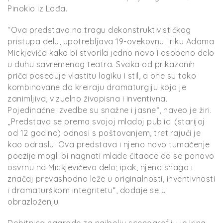
Pinokio iz Lođa.
“Ova predstava na tragu dekonstruktivističkog
pristupa delu, upotrebljava 19-ovekovnu liriku Adama
Mickjeviča kako bi stvorila jedno novo i osobeno delo
u duhu savremenog teatra. Svaka od prikazanih
priča poseduje vlastitu logiku i stil, a one su tako
kombinovane da kreiraju dramaturgiju koja je
zanimljiva, vizuelno živopisna i inventivna.
Pojedinačne izvedbe su snažne i jasne“, naveo je žiri.
„Predstava se prema svojoj mladoj publici (starijoj
od 12 godina) odnosi s poštovanjem, tretirajući je
kao odraslu. Ova predstava i njeno novo tumačenje
poezije mogli bi nagnati mlade čitaoce da se ponovo
osvrnu na Mickjevičevo delo; ipak, njena snaga i
značaj prevashodno leže u originalnosti, inventivnosti
i dramaturškom integritetu“, dodaje se u
obrazloženju.
Dobitnica nagrade za najbolju scenografiju je Irina