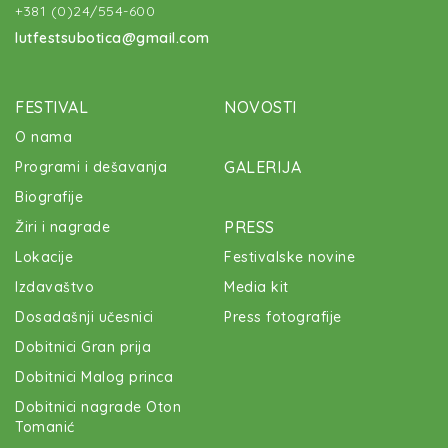
+381 (0)24/554-600
lutfestsubotica@gmail.com
FESTIVAL
NOVOSTI
O nama
GALERIJA
Programi i dešavanja
Biografije
PRESS
Žiri i nagrade
Lokacije
Festivalske novine
Izdavaštvo
Media kit
Dosadašnji učesnici
Press fotografije
Dobitnici Gran prija
Dobitnici Malog princa
Dobitnici nagrade Oton
Tomanić