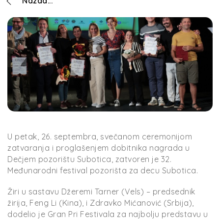
Nazad...
U petak, 26. septembra, svečanom ceremonijom
zatvaranja i proglašenjem dobitnika nagrada u
Dečjem pozorištu Subotica, zatvoren je 32.
Međunarodni festival pozorišta za decu Subotica.
Žiri u sastavu Džeremi Tarner (Vels) – predsednik
žirija, Feng Li (Kina), i Zdravko Mićanović (Srbija),
dodelio je Gran Pri Festivala za najbolju predstavu u