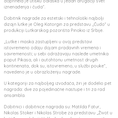
doprinela je utisku odlaska u jedan drugačiji svet
iznenađenja i čuda“.
Dobitnik nagrade za estetski i tehnološki najbolji
dizajn lutke je Oleg Katorgin za predstavu „Čudo“ u
produkciji Lutkarskog pozorišta Pinokio iz Srbije.
„Lutke i maska zastupljeni u ovoj predstavi
istovremeno odaju dojam pradavnih vremena i
savremenosti; u sebi odražavaju nasleđe umetnika
poput Pikasa, ali i autohtonu umetnost drugih
kontinenata, dok su, istovremeno, u službi pouke“,
navedeno je u obrazloženju nagrade.
U kategoriji za najboljeg izvođača, žiri je dodelio pet
nagrada: dve za pojedinačne nastupe i tri za rad
ansambla.
Dobitnici i dobitnice nagrada su: Matilda Fatur,
Nikolas Stoker i Nikolas Strobe za predstavu „Život u