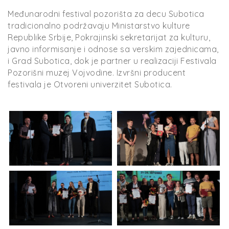
Međunarodni festival pozorišta za decu Subotica
tradicionalno podržavaju Ministarstvo kulture
Republike Srbije, Pokrajinski sekretarijat za kulturu,
javno informisanje i odnose sa verskim zajednicama,
i Grad Subotica, dok je partner u realizaciji Festivala
Pozorišni muzej Vojvodine. Izvršni producent
festivala je Otvoreni univerzitet Subotica.