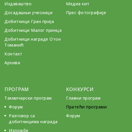
Издаваштво
Медиа кит
Досадашњи учесници
Прес фотографије
Добитници Гран прија
Добитници Малог принца
Добитници награде Отон
Томанић
Контакт
Архива
ПРОГРАМ
КОНКУРСИ
Такмичарски програм
Главни програм
Форум
Пратећи програми
Разговор са
Форум
добитницима награда
Изложбе