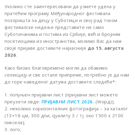
Уколико сте заинтересовани да узмете удела у
пратећем програму Међународног фестивала
позоришта за децу у Суботици и свој рад током
фестивалске недеље представите не само
Суботичанима и гостима из Србије, већ и бројним
посетиоцима из иностранства, молимо Вас да нам
своје пријаве доставите најкасније
до 15. августа
2026
.
Како бисмо благовремено могли да обавимо
селекцију и све остале припреме, потребно је да нам
до горе наведеног датума доставите следеће*:
1. попуњен пријавни лист (пријавни лист можете
преузети овде:
ПРИЈАВНИ ЛИСТ 2026.
(Wорд));
2. неколико хоризонталних фотографија – за каталог
(13×18 цм, 300 дпи, qуалитy 3 / тј. око 1500 x 2100
пиксела);
3. лого;