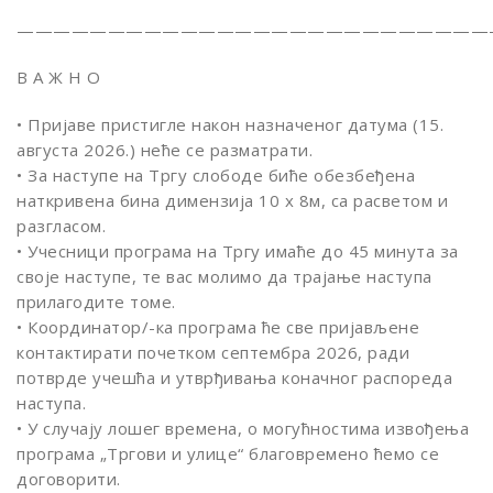
——————————————————————————
В А Ж Н О
• Пријаве пристигле након назначеног датума (15.
августа 2026.) неће се разматрати.
• За наступе на Тргу слободе биће обезбеђена
наткривена бина димензија 10 x 8м, са расветом и
разгласом.
• Учесници програма на Тргу имаће до 45 минута за
своје наступе, те вас молимо да трајање наступа
прилагодите томе.
• Координатор/-ка програма ће све пријављене
контактирати почетком септембра 2026, ради
потврде учешћа и утврђивања коначног распореда
наступа.
• У случају лошег времена, о могућностима извођења
програма „Тргови и улице“ благовремено ћемо се
договорити.