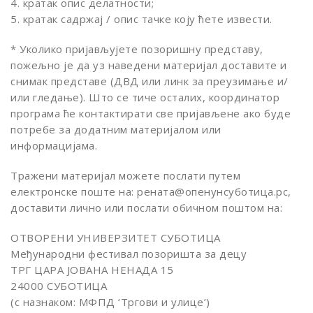
4. кратак опис делатности;
5. кратак садржај / опис тачке коју ћете извести.
* Уколико пријављујете позоришну представу,
пожељно је да уз наведени материјал доставите и
снимак представе (ДВД или линк за преузимање и/
или гледање). Што се тиче осталих, координатор
програма ће контактирати све пријављене ако буде
потребе за додатним материјалом или
информацијама.
Тражени материјал можете послати путем
електронске поште на: рената@опенунсуботица.рс,
доставити лично или послати обичном поштом на:
ОТВОРЕНИ УНИВЕРЗИТЕТ СУБОТИЦА
Међународни фестивал позоришта за децу
ТРГ ЦАРА ЈОВАНА НЕНАДА 15
24000 СУБОТИЦА
(с назнаком: МФПД ‘Тргови и улице’)