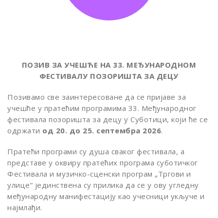
ПОЗИВ ЗА УЧЕШЋЕ НА 33. МЕЂУНАРОДНОМ
ФЕСТИВАЛУ ПОЗОРИШТА ЗА ДЕЦУ
Позивамо све заинтересоване да се пријаве за
учешће у пратећим програмима 33. Међународног
фестивала позоришта за децу у Суботици, који ће се
одржати
од 20. до 25. септембра 2026
.
Пратећи програми су душа сваког фестивала, а
представе у оквиру пратећих програма суботичког
Фестивала и музичко-сценски програм „Тргови и
улице” јединствена су прилика да се у ову угледну
међународну манифестацију као учесници укључе и
најмлађи.