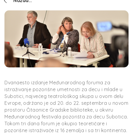
Nazad...
Dvanaesto izdanje Međunarodnog foruma za
istraživanje pozorišne umetnosti za decu i mlade u
Subotici, najvećeg teatrološkog skupa u ovom delu
Evrope, održano je od 20. do 22. septembra u novom
prostoru Čitaonice Gradske biblioteke, u okviru
Međunarodnog festivala pozorišta za decu Subotica.
Tokom tri dana forum je okupio teoretičare i
pozorišne istraživače iz 16 zemalja i sa tri kontinenta.