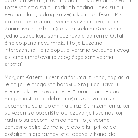
upoznati se sa njihovim radom. Takođe sam uživala u
tome što smo svi bili različitih godina – neki su bili
veoma mladi, a drugi su već iskusni profesori. Mislim
da je deljenje znanja veoma važno u ovoj oblasti.
Zanimljivo mi je bilo i što sam srela možda samo
jednu osobu koju sam poznavala od ranije. Ostali
čine potpuno novu mrežu i to je izuzetno
interesantno. To je poput otvaranja potpuno novog
sistema umrežavanja zbog čega sam veoma
srećna”.
Maryam Kazemi, učesnica foruma iz Irana, naglasila
je da joj je drago što boravi u Srbiji i da uživa u
vremenu koje provodi ovde. “Forum nam je dao
mogućnost da podelimo naša iskustva, da se
upoznamo sa problemima u različitim zemljama, koji
su vezani za pozorište, obrazovanje i sve nas koji
radimo sa decom i omladinom. To je veoma
zahtevno polje. Za mene je ovo bila i prilika da
pošaljem moje raznovrsne radove iz Irana, da