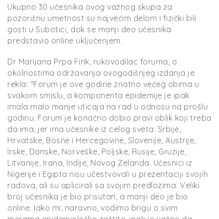
Ukupno 30 učesnika ovog važnog skupa za
pozorišnu umetnost su najvećim delom i fizički bili
gosti u Subotici, dok se manji deo učesnika
predstavio online uključenjem.
Dr Marijana Prpa Fink, rukovodilac foruma, o
okolnostima održavanja ovogodišnjeg izdanja je
rekla: “Forum je ove godine znatno većeg obima u
svakom smislu, a komponenta epidemije je ipak
imala malo manje uticaja na rad u odnosu na prošlu
godinu. Forum je konačno dobio pravi oblik koji treba
da ima, jer ima učesnike iz celog sveta: Srbije,
Hrvatske, Bosne i Hercegovine, Slovenije, Austrije,
Irske, Danske, Norveške, Poljske, Rusije, Gruzije,
Litvanije, Irana, Indije, Novog Zelanda. Učesnici iz
Nigerije i Egipta nisu učestvovali u prezentaciji svojih
radova, ali su aplicirali sa svojim predlozima. Veliki
broj učesnika je bio prisutan, a manji deo je bio
online. Iako mi, naravno, vodimo brigu o svim
merama epidemiološke zaštite, ipak je važno da