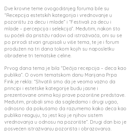
Dve krovne teme ovogodišnjeg foruma bile su
“Recepcija estetskih kategorija i vrednovanje u
pozorištu za decu i mlade” i “Festivali za decu i
mlade – percepcija i selekcija”. Međutim, nakon što
su počeli da pristižu radovi od istraživača, oni su se
po prirodi stvari grupisali u više tema, te je i forum
produžen na tri dana tokom kojih su naposletku
obrađene tri tematske celine.
Prvog dana tema je bila “Dečija recepcija – deca kao
publika”. O ovom tematskom danu Marijana Prpa
Fink je rekla: “Shvatili smo da je veoma važno da
principi i estetske kategorije budu jasne i
prezentovane onima koji prave pozorišne predstave.
Međutim, probali smo da sagledamo i drugi ugao,
odnosno da pokušamo da razumemo kako deca kao
publika reaguju, to jest koji je njihov sistem
vrednovanja u odnosu na pozorište”. Drugi dan bio je
posvećen istraživanju pozorišta i obrazovanja.