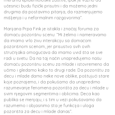
učesnici budu fizički prisutni i da možemo jedni
drugima da postavimo pitanja, da razmenjujemo
mišljenja i u neformalnim razgovorima”.
Marijana Prpa Fink je istakla i značaj foruma za
domaću pozorišnu scenu: “Mi želimo i nameravamo
da imamo vrlo živu interakciju sa domaćom
pozorišnom scenom, jer prisustvo svih ovih
stručnjaka omogućava da imamo uvid šta se sve
radi u svetu. Da na taj način unapređujemo našu
domaću pozorišnu scenu za mlade i istovremeno da
učimo i gledamo kako to drugi rade. Da pozorištu za
decu i mlade damo neke nove oblike, poštujući stare
koje poznajemo, i da pokušamo da unapredimo
razumevanje fenomena pozorišta za decu i mlade u
svim njegovim segmentima i oblicima. Deca kao
publika se menjaju, i s tim u vezi pokušavamo da
razumemo i objasnimo šta je funkcija i uloga
pozorišta za decu i mlade danas”.