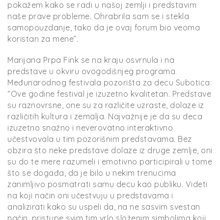
pokažem kako se radi u našoj zemlji i predstavim
naše prave probleme. Ohrabrila sam se i stekla
samopouzdanje, tako da je ovaj forum bio veoma
koristan za mene”.
Marijana Prpa Fink se na kraju osvrnula i na
predstave u okviru ovogodišnjeg programa
Međunarodnog festivala pozorišta za decu Subotica:
“Ove godine festival je izuzetno kvalitetan. Predstave
su raznovrsne, one su za različite uzraste, dolaze iz
različitih kultura i zemalja. Najvažnije je da su deca
izuzetno snažno i neverovatno interaktivno
učestvovala u tim pozorišnim predstavama. Bez
obzira što neke predstave dolaze iz druge zemlje, oni
su do te mere razumeli i emotivno participirali u tome
što se događa, da je bilo u nekim trenucima
zanimljivo posmatrati samu decu kao publiku. Videti
na koji način oni učestvuju u predstavama i
analizirati kako su uspeli da, na ne sasvim svestan
način, pristupe svim tim vrlo složenim simbolima koji