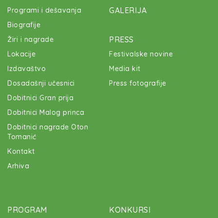
GALERIJA
Programi i dešavanja
Biografije
PRESS
Žiri i nagrade
Lokacije
Festivalske novine
Izdavaštvo
Media kit
Dosadašnji učesnici
Press fotografije
Dobitnici Gran prija
Dobitnici Malog princa
Dobitnici nagrade Oton
Tomanić
Kontakt
Arhiva
PROGRAM
KONKURSI