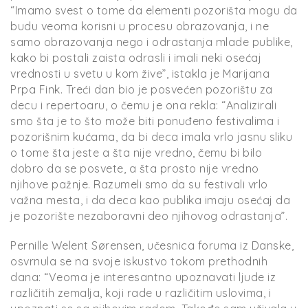
“Imamo svest o tome da elementi pozorišta mogu da
budu veoma korisni u procesu obrazovanja, i ne
samo obrazovanja nego i odrastanja mlade publike,
kako bi postali zaista odrasli i imali neki osećaj
vrednosti u svetu u kom žive”, istakla je Marijana
Prpa Fink. Treći dan bio je posvećen pozorištu za
decu i repertoaru, o čemu je ona rekla: “Analizirali
smo šta je to što može biti ponuđeno festivalima i
pozorišnim kućama, da bi deca imala vrlo jasnu sliku
o tome šta jeste a šta nije vredno, čemu bi bilo
dobro da se posvete, a šta prosto nije vredno
njihove pažnje. Razumeli smo da su festivali vrlo
važna mesta, i da deca kao publika imaju osećaj da
je pozorište nezaboravni deo njihovog odrastanja”.
Pernille Welent Sørensen, učesnica foruma iz Danske,
osvrnula se na svoje iskustvo tokom prethodnih
dana: “Veoma je interesantno upoznavati ljude iz
različitih zemalja, koji rade u različitim uslovima, i