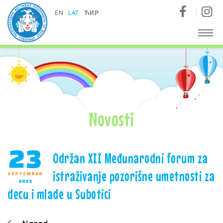
Međunarodni festival pozorišta za decu - Subotica
EN
LAT
ЋИР
Novosti
23
Održan XII Međunarodni forum za
istraživanje pozorišne umetnosti za
SEPTEMBAR
2021
decu i mlade u Subotici